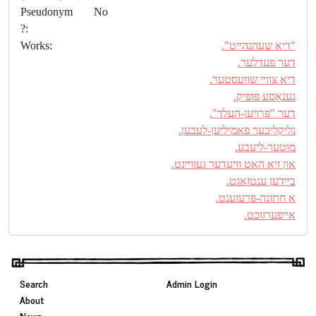
Pseudonym
No
?:
"דיא שעהנהײט".
Works:
דער פּעדלער.
דיא צווײ שוועסטער.
גענאָסע פּופּיק.
דער "פרויען-העלד".
גליקליכער פאמיליען-לעבען.
מוטער-ליעבע.
און זיא האט וויעדער געווײנט.
בײדען ענטזאגט.
א חתונה-פּרעזענט.
אײפערזוכט.
Search
Admin Login
About
News