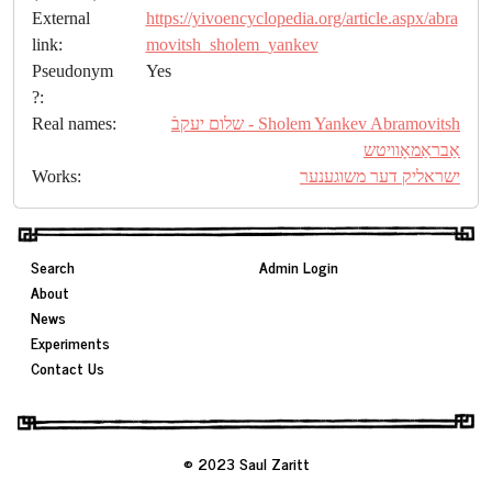
External
https://yivoencyclopedia.org/article.aspx/abra
link:
movitsh_sholem_yankev
Pseudonym
Yes
?:
Real names:
Sholem Yankev Abramovitsh - שלום יעקבֿ
אַבראַמאָוויטש
Works:
ישראליק דער משוגענער
Search
Admin Login
About
News
Experiments
Contact Us
© 2023 Saul Zaritt