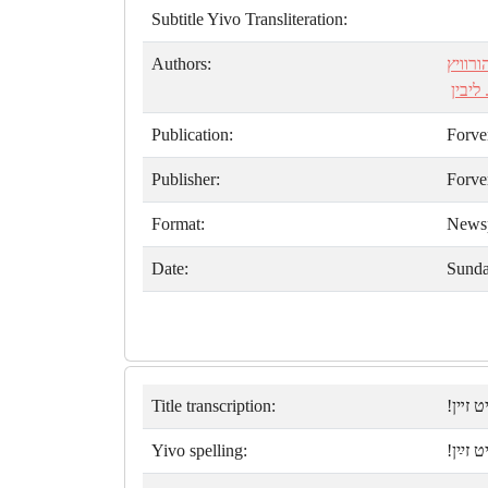
Subtitle Yivo Transliteration:
Authors:
רוויץ
 ליבין
Publication:
Forve
Publisher:
Forve
Format:
News
Date:
Sunda
Title transcription:
יט זײן
Yivo spelling:
ט זײַן