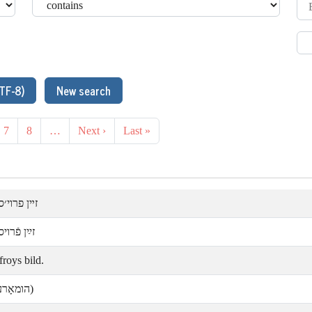
TF-8)
New search
7
8
…
Next ›
Last »
זײן פרוי׳.
זײַן פֿרו.
roys bild.
הומאָר)