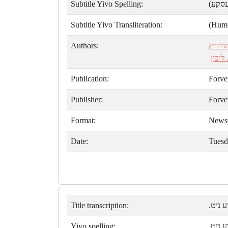
Subtitle Yivo Spelling:
(עסקע
Subtitle Yivo Transliteration:
(Humo
Authors:
רוויץ
 ליבין
Publication:
Forve
Publisher:
Forve
Format:
News
Date:
Tuesd
Title transcription:
רע ניט
Yivo spelling:
רע ניט