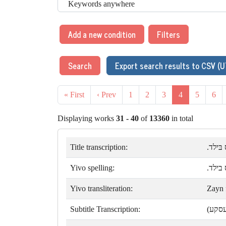
Add a new condition
Filters
Search
Export search results to CSV (U
« First
‹ Prev
1
2
3
4
5
6
Displaying works
31 - 40
of
13360
in total
Title transcription:
ס בּילד
Yivo spelling:
יס בילד
Yivo transliteration:
Zayn f
Subtitle Transcription:
(עסקע