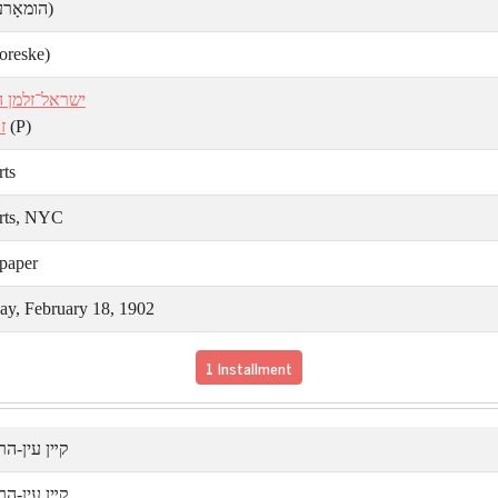
הומאָר)
reske)
ישראל־זלמן הו
ז.
(P)
rts
rts, NYC
paper
ay, February 18, 1902
1 Installment
קײן עין-ה.
קײן עין-ה.