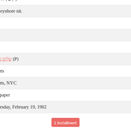
eynhore nit.
שלום ע
(P)
rts
rts, NYC
paper
sday, February 19, 1902
1 Installment