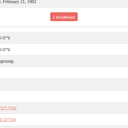
y, February 21, 1902
1 Installment
צײט-ג.
צײַט-ג.
-gezang.
יצחק ליבוש
אַבֿרהם פֿ