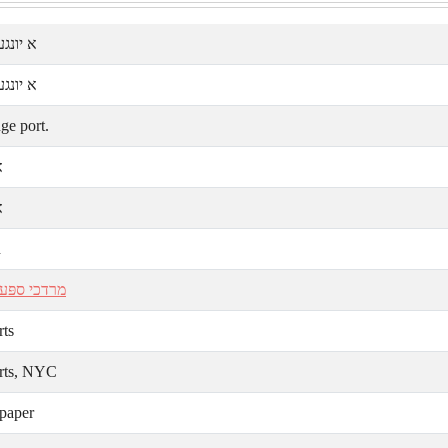
א יונג.
א יונג.
ge port.
א
א
d
מרדכי ספּע
rts
rts, NYC
paper