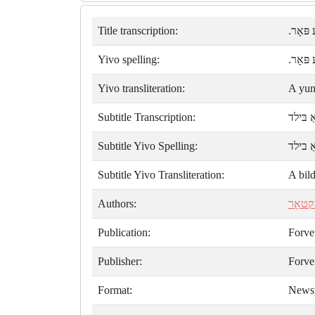
Title transcription:
ע פּאָר
Yivo spelling:
ע פּאָר
Yivo transliteration:
A yun
Subtitle Transcription:
ַ בּילד
Subtitle Yivo Spelling:
ַ בילד
Subtitle Yivo Transliteration:
A bil
Authors:
קטאָר
Publication:
Forve
Publisher:
Forve
Format:
News