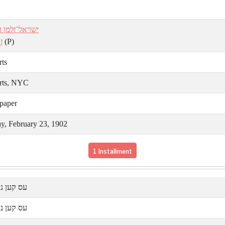
ישראל־זלמן הו
ז.
(P)
rts
rts, NYC
paper
y, February 23, 1902
1 Installment
עס קען נ!
עס קען ני!