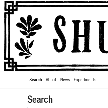
Search
About
News
Experiments
Search