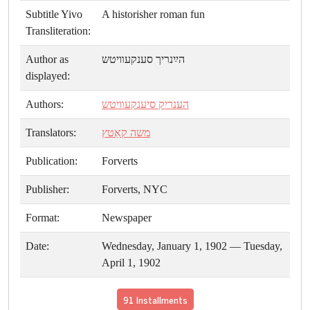
Subtitle Yivo
A historisher roman fun
Transliteration:
Author as
הײַנריך סענקעװיטש
displayed:
Authors:
הענריק סיענקעװיטש
Translators:
משה קאַטץ
Publication:
Forverts
Publisher:
Forverts, NYC
Format:
Newspaper
Date:
Wednesday, January 1, 1902 — Tuesday,
April 1, 1902
91 Installments