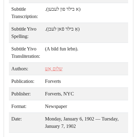
Subtitle
(א בילד פון לעבען).
Transcription:
Subtitle Yivo
(אַ בילד פֿאן לעבן).
Spelling:
Subtitle Yivo
(A bild fun lebn).
Transliteration:
Authors:
שלום אַש
Publication:
Forverts
Publisher:
Forverts, NYC
Format:
Newspaper
Date:
Monday, January 6, 1902 — Tuesday,
January 7, 1902