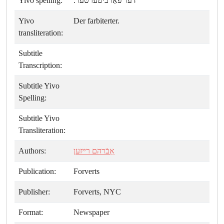
Yivo spelling:
דער פֿאַרביטערטער.
Yivo
Der farbiterter.
transliteration:
Subtitle
Transcription:
Subtitle Yivo
Spelling:
Subtitle Yivo
Transliteration:
Authors:
אַבֿרהם רײזען
Publication:
Forverts
Publisher:
Forverts, NYC
Format:
Newspaper