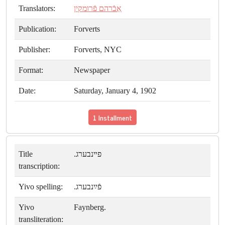
Translators:
אַבֿרהם פֿרומקין
Publication:
Forverts
Publisher:
Forverts, NYC
Format:
Newspaper
Date:
Saturday, January 4, 1902
1 Installment
Title
פײנבערג.
transcription:
Yivo spelling:
פֿײַנבערג.
Yivo
Faynberg.
transliteration: