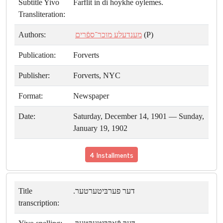
Subtitle Yivo
Farflit in di hoykhe oylemes.
Transliteration:
Authors:
מענדעלע מוכר־ספֿרים
(P)
Publication:
Forverts
Publisher:
Forverts, NYC
Format:
Newspaper
Date:
Saturday, December 14, 1901 — Sunday,
January 19, 1902
4 Installments
Title
דער פערבּיטערטער.
transcription: