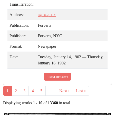
Transliteration:
Authors:
מ. ראָססאָס
Publication:
Forverts
Publisher:
Forverts, NYC
Format:
Newspaper
Date:
Tuesday, January 14, 1902 — Thursday,
January 16, 1902
3 Installments
1
2
3
4
5
…
Next ›
Last »
Displaying works
1 - 10
of
13360
in total