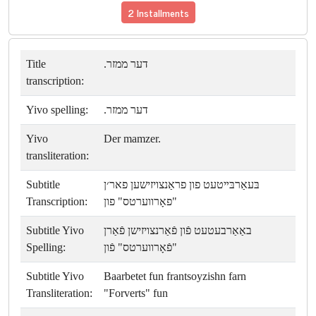
2 Installments
Title
דער ממזר.
transcription:
Yivo spelling:
דער ממזר.
Yivo
Der mamzer.
transliteration:
Subtitle
בּעאַרבּײטעט פון פראַנצויזישען פאר׳ן
Transcription:
"פאָרווערטס" פון
Subtitle Yivo
באַאַרבעטעט פֿון פֿאַרנצויזישן פֿאַרן
Spelling:
"פֿאָרווערטס" פֿון
Subtitle Yivo
Baarbetet fun frantsoyzishn farn
Transliteration:
"Forverts" fun